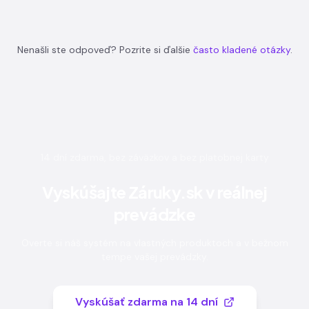
Nenašli ste odpoveď? Pozrite si ďalšie
často kladené otázky
.
14 dní zdarma, bez záväzkov a bez platobnej karty
Vyskúšajte Záruky.sk v reálnej
prevádzke
Overte si náš systém na vlastných produktoch a v bežnom
tempe vašej prevádzky.
Vyskúšať zdarma na 14 dní