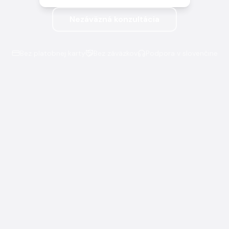
Nezáväzná konzultácia
Bez platobnej karty
Bez záväzkov
Podpora v slovenčine