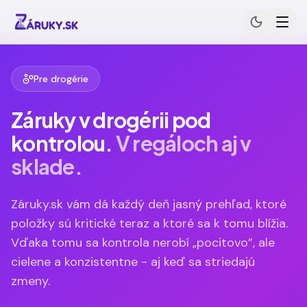
Preskočiť na obsah
Pre drogérie
Záruky v drogérii pod
kontrolou.
V regáloch aj v
sklade.
Záruky.sk vám dá každý deň jasný prehľad, ktoré
položky sú kritické teraz a ktoré sa k tomu blížia.
Vďaka tomu sa kontrola nerobí „pocitovo”, ale
cielene a konzistentne - aj keď sa striedajú
zmeny.