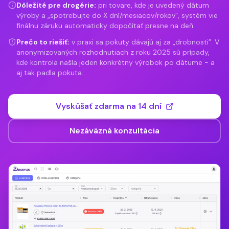
Dôležité pre drogérie:
pri tovare, kde je uvedený dátum
výroby a „spotrebujte do X dní/mesiacov/rokov”, systém vie
finálnu záruku automaticky dopočítať presne na deň.
Prečo to riešiť:
v praxi sa pokuty dávajú aj za „drobnosti”. V
anonymizovaných rozhodnutiach z roku 2025 sú prípady,
kde kontrola našla jeden konkrétny výrobok po dátume - a
aj tak padla pokuta.
Vyskúšať zdarma na 14 dní
Nezáväzná konzultácia