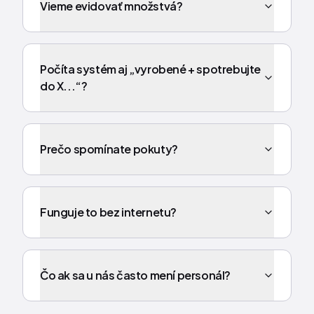
Vieme evidovať množstvá?
Počíta systém aj „vyrobené + spotrebujte
do X...“?
Prečo spomínate pokuty?
Funguje to bez internetu?
Čo ak sa u nás často mení personál?