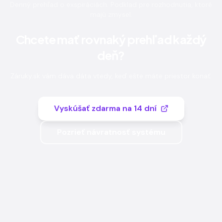
Denný prehľad o exspiráciách. Podklad pre rozhodnutia, ktoré
majú zmysel.
Chcete mať rovnaký prehľad každý
deň?
Záruky.sk vám dáva dáta vtedy, keď ešte máte priestor konať.
Vyskúšať zdarma na 14 dní
Pozrieť návratnosť systému