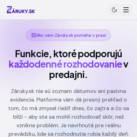
Preskočiť na obsah
Ako vám Záruky.sk pomáha v praxi
Funkcie, ktoré podporujú
každodenné rozhodovanie
v
predajni.
Záruky.sk nie sú zoznam dátumov ani pasívna
evidencia. Platforma vám dá presný prehľad o
tom, čo má zmysel riešiť dnes, čo zajtra a čo sa
blíži - aby ste sa mohli rozhodovať skôr, než
vznikne problém. Je navrhnutá pre reálnu
prevádzku, kde sa rozhodnutia robia každý deň.