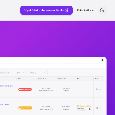
Vyskúšať zdarma na 14 dní
Prihlásiť sa