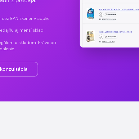
diť z predaja.
 cez EAN skener v appke
redajňu aj menší sklad
egálom a skladom. Práve pri
balenie.
konzultácia