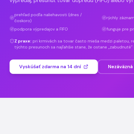
výpredaj, presunúť tovar dopredu (FIFO) alebo vyra
prehľad podľa naliehavosti (dnes /
rýchly záznam
čoskoro)
podpora výpredajov a FIFO
funguje pre p
Z praxe:
pri krmivách sa tovar často mieša medzi paletou, r
týchto presunoch sa najľahšie stane, že ostane „zabudnuté” 
Vyskúšať zdarma na 14 dní
Nezáväzná 