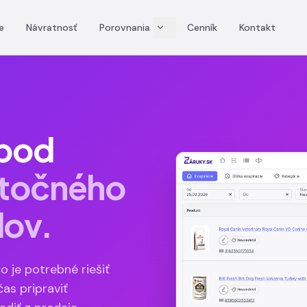
e
Návratnosť
Porovnania
Cenník
Kontakt
 pod
ytočného
lov.
o je potrebné riešiť
čas pripraviť