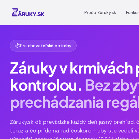
Preskočiť na obsah
Prečo Záruky.sk
Funkci
Pre chovateľské potreby
Záruky v krmivách
kontrolou.
Bez zb
prechádzania regá
Záruky.sk dá prevádzke každý deň jasný prehľad, č
teraz a čo príde na rad čoskoro - aby ste vedeli v